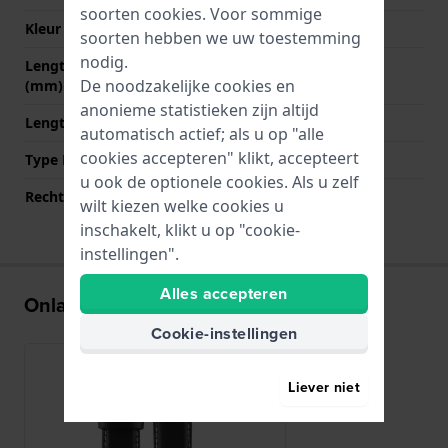
soorten
cookies
. Voor sommige
Kleur sluiting
NVT
soorten hebben we uw toestemming
nodig.
Lengte band op 12 uur
80 mm
De noodzakelijke cookies en
(mm)
anonieme statistieken zijn altijd
Lengte band op 6 uur (mm)
120 mm
automatisch actief; als u op "alle
cookies accepteren" klikt, accepteert
Type Bevestiging
Bandpennen
u ook de optionele cookies. Als u zelf
Rechte aanzet
Ja
wilt kiezen welke cookies u
inschakelt, klikt u op "cookie-
instellingen".
Alles accepteren
Onlangs bekeken
Cookie-instellingen
Liever niet