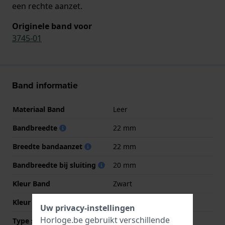
een rechte aanzet.
Originele band voor
3745-01
Band informatie
Materiaal Band
Leer
Bandbreedte
22 mm
Breedte bandaanzet
22 mm
Bandbreedte bij sluiting
20 mm
Kleur Band
Zwart
Kleur stiksel
Wit
Uw privacy-instellingen
Horloge.be gebruikt verschillende
Type sluiting
Geen