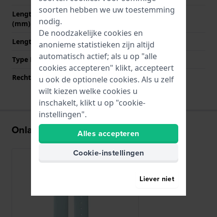
soorten hebben we uw toestemming
Lengte band op 12 uur
80 mm
nodig.
(mm)
De noodzakelijke cookies en
Lengte band op 6 uur (mm)
120 mm
anonieme statistieken zijn altijd
automatisch actief; als u op "alle
Type Bevestiging
Bandpennen
cookies accepteren" klikt, accepteert
Rechte aanzet
Ja
u ook de optionele cookies. Als u zelf
wilt kiezen welke cookies u
inschakelt, klikt u op "cookie-
instellingen".
Onlangs bekeken
Alles accepteren
Cookie-instellingen
Liever niet