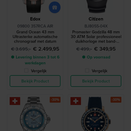
Edox
Citizen
09800 357RCA AIR
BJ8055-04X
Grand Ocean 43 mm
Promaster Godzilla 48 mm
Ultrasterke automatische
30 ATM Solar professioneel
chronograaf met datum
duikhorloge met band-
verlengstuk
€ 2.499,95
€ 349,95
€ 3.695,-
€ 499,-
● Levering binnen 3 tot 6
● Op voorraad
werkdagen
Vergelijk
Vergelijk
Bekijk Product
Bekijk Product
-30%
-30%