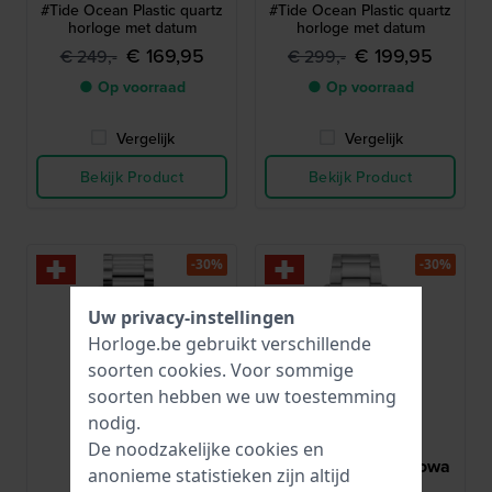
#Tide Ocean Plastic quartz
#Tide Ocean Plastic quartz
horloge met datum
horloge met datum
€ 169,95
€ 199,95
€ 249,-
€ 299,-
● Op voorraad
● Op voorraad
Vergelijk
Vergelijk
Bekijk Product
Bekijk Product
-30%
-30%
Uw privacy-instellingen
Horloge.be gebruikt verschillende
soorten
cookies
. Voor sommige
soorten hebben we uw toestemming
nodig.
De noodzakelijke cookies en
Roamer
Swiss Military Hanowa
anonieme statistieken zijn altijd