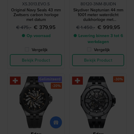
XS.3013.EVO.S
80120-3NM-BUIDN
Original Navy Seals 43 mm
Skydiver Neptunian 44 mm
Zwitsers carbon horloge
1001 meter waterdicht
met datum
duikhorloge met
heliumventiel
€ 379,95
€ 999,95
€ 475,-
€ 1.450,-
● Op voorraad
● Levering binnen 3 tot 6
werkdagen
Vergelijk
Vergelijk
Bekijk Product
Bekijk Product
Gelimiteerd
-30%
-20%