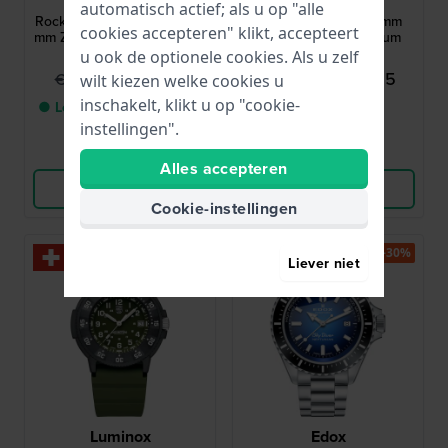
220858-41-75-50
SMWGH2200302
automatisch actief; als u op "alle
Rockshell Mark III Scuba 44
Offshore Diver II 44 mm
cookies accepteren" klikt, accepteert
mm Zwitserse quartz duiker
Duikhorloge met datum
met datum
vergrootglas
u ook de optionele cookies. Als u zelf
€ 319,95
€ 274,95
€ 459,-
€ 399,-
wilt kiezen welke cookies u
inschakelt, klikt u op "cookie-
● Levering binnen 1 tot 3
● Op voorraad
werkdagen
instellingen".
Vergelijk
Vergelijk
Alles accepteren
Bekijk Product
Bekijk Product
Cookie-instellingen
-20%
-30%
Liever niet
Luminox
Edox