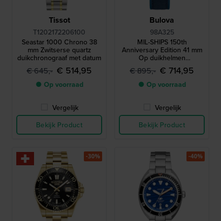
Tissot
Bulova
T1202172206100
98A325
Seastar 1000 Chrono 38
MIL-SHIPS 150th
mm Zwitserse quartz
Anniversary Edition 41 mm
duikchronograaf met datum
Op duikhelmen
geïnspireerd automatisch
€ 514,95
€ 714,95
€ 645,-
€ 895,-
horloge met vochtindicator
en bronzen kast
● Op voorraad
● Op voorraad
Vergelijk
Vergelijk
Bekijk Product
Bekijk Product
-30%
-40%