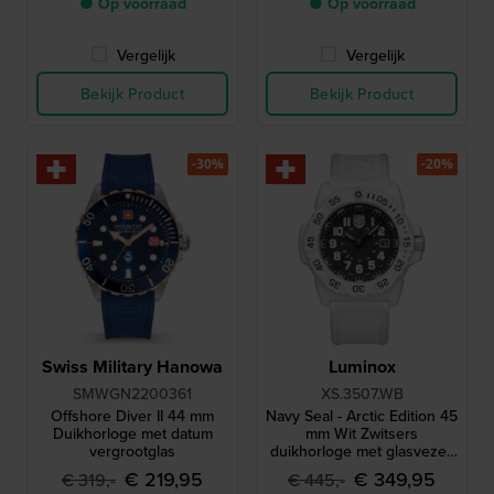
● Op voorraad
● Op voorraad
Vergelijk
Vergelijk
Bekijk Product
Bekijk Product
-30%
-20%
Swiss Military Hanowa
Luminox
SMWGN2200361
XS.3507.WB
Offshore Diver II 44 mm
Navy Seal - Arctic Edition 45
Duikhorloge met datum
mm Wit Zwitsers
vergrootglas
duikhorloge met glasvezel-
composiet kast
€ 219,95
€ 349,95
€ 319,-
€ 445,-