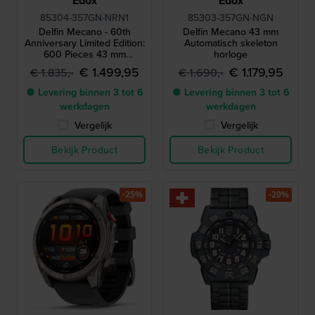
Edox
Edox
85304-357GN-NRN1
85303-357GN-NGN
Delfin Mecano - 60th
Delfin Mecano 43 mm
Anniversary Limited Edition:
Automatisch skeleton
600 Pieces 43 mm
horloge
Automatisch horloge met
€ 1.499,95
€ 1.179,95
€ 1.835,-
€ 1.690,-
waterproof tas
● Levering binnen 3 tot 6
● Levering binnen 3 tot 6
werkdagen
werkdagen
Vergelijk
Vergelijk
Bekijk Product
Bekijk Product
-25%
-20%