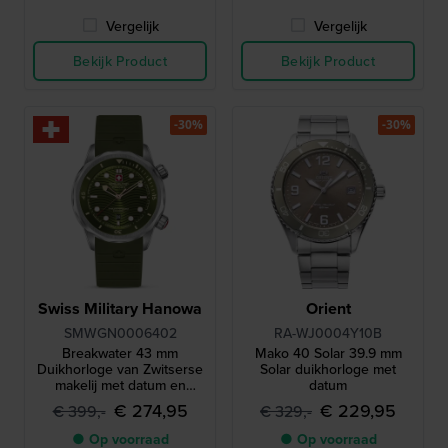
Vergelijk
Vergelijk
Bekijk Product
Bekijk Product
-30%
-30%
Swiss Military Hanowa
Orient
SMWGN0006402
RA-WJ0004Y10B
Breakwater 43 mm
Mako 40 Solar 39.9 mm
Duikhorloge van Zwitserse
Solar duikhorloge met
makelij met datum en
datum
interne duikring
€ 274,95
€ 229,95
€ 399,-
€ 329,-
● Op voorraad
● Op voorraad