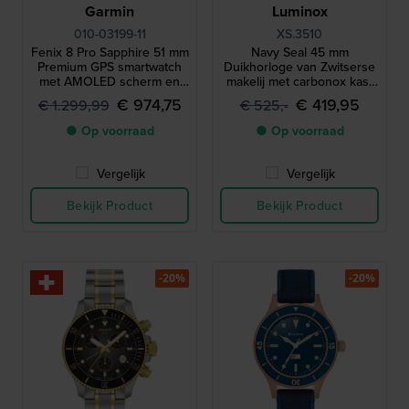
Garmin
Luminox
010-03199-11
XS.3510
Fenix 8 Pro Sapphire 51 mm
Navy Seal 45 mm
Premium GPS smartwatch
Duikhorloge van Zwitserse
met AMOLED scherm en
makelij met carbonox kast
51mm kast
en band
€ 974,75
€ 419,95
€ 1.299,99
€ 525,-
● Op voorraad
● Op voorraad
Vergelijk
Vergelijk
Bekijk Product
Bekijk Product
-20%
-20%