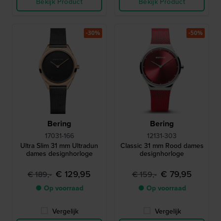
Bekijk Product
Bekijk Product
-30%
-50%
Bering
Bering
17031-166
12131-303
Ultra Slim 31 mm Ultradun
Classic 31 mm Rood dames
dames designhorloge
designhorloge
€ 129,95
€ 79,95
€ 189,-
€ 159,-
● Op voorraad
● Op voorraad
Vergelijk
Vergelijk