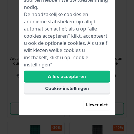
soorten hebben we uw toestemming
nodig.
De noodzakelijke cookies en
anonieme statistieken zijn altijd
automatisch actief; als u op "alle
cookies accepteren" klikt, accepteert
u ook de optionele cookies. Als u zelf
Bering
Bering
wilt kiezen welke cookies u
18936-704
18440-004
inschakelt, klikt u op "cookie-
Arctic Sailing 36 mm Dames
Ultra Slim 40 mm Ultradun
duikerstijl designhorloge
heren designhorloge
instellingen".
€ 169,95
€ 94,95
€ 249,-
€ 189,-
Alles accepteren
● Op voorraad
● Op voorraad
Cookie-instellingen
Vergelijk
Vergelijk
Liever niet
Bekijk Product
Bekijk Product
-30%
-40%