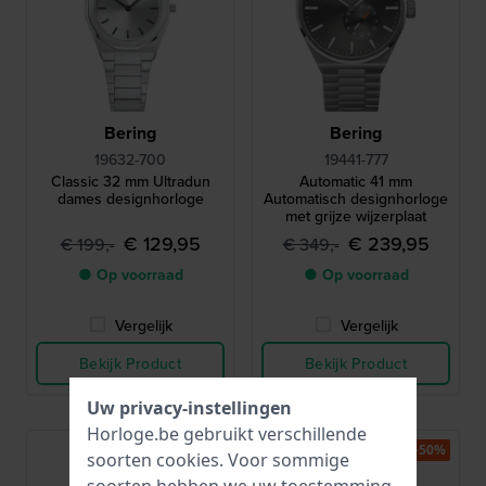
Bering
Bering
19632-700
19441-777
Classic 32 mm Ultradun
Automatic 41 mm
dames designhorloge
Automatisch designhorloge
met grijze wijzerplaat
€ 129,95
€ 239,95
€ 199,-
€ 349,-
● Op voorraad
● Op voorraad
Vergelijk
Vergelijk
Bekijk Product
Bekijk Product
Uw privacy-instellingen
Horloge.be gebruikt verschillende
-30%
-50%
soorten
cookies
. Voor sommige