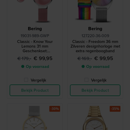
Bering
Bering
19031-989-GWP
127220-36-009
Classic - Know Your
Classic - Freedom 36 mm
Lemons 31 mm
Zilveren designhorloge met
Geschenkset:
extra regenboogband
Minimalistisch roze design
€ 99,95
€ 99,95
€ 179,-
€ 169,-
quartz horloge met gratis
halsketting
● Op voorraad
● Op voorraad
Vergelijk
Vergelijk
Bekijk Product
Bekijk Product
-30%
-35%