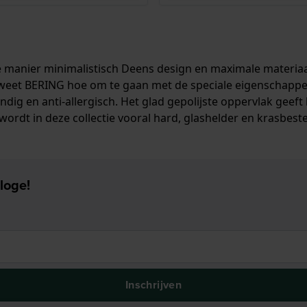
manier minimalistisch Deens design en maximale materiaald
st weet BERING hoe om te gaan met de speciale eigenschapp
tendig en anti-allergisch. Het glad gepolijste oppervlak geef
dt in deze collectie vooral hard, glashelder en krasbestend
loge!
Inschrijven