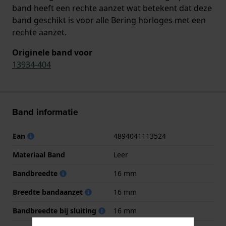
band heeft een rechte aanzet wat betekent dat deze
band geschikt is voor alle Bering horloges met een
rechte aanzet.
Originele band voor
13934-404
Band informatie
Ean
4894041113524
Materiaal Band
Leer
Bandbreedte
16 mm
Breedte bandaanzet
16 mm
Bandbreedte bij sluiting
16 mm