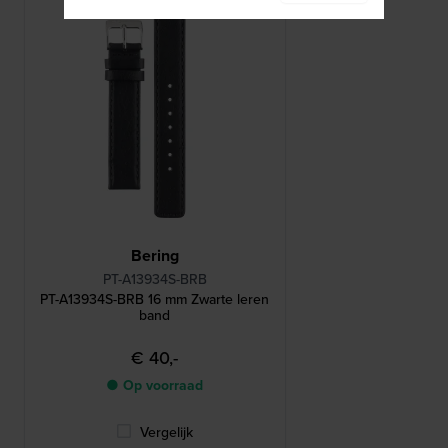
Bering
PT-A13934S-BRB
PT-A13934S-BRB 16 mm Zwarte leren
band
€ 40,-
● Op voorraad
Vergelijk