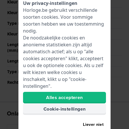
Kleur Band
Zwart
Uw privacy-instellingen
Horloge.be gebruikt verschillende
Kleur stiksel
Zwart
soorten
cookies
. Voor sommige
Type sluiting
Gesp
soorten hebben we uw toestemming
nodig.
Kleur sluiting
Zilver
De noodzakelijke cookies en
anonieme statistieken zijn altijd
Lengte band op 12 uur
75 mm
(mm)
automatisch actief; als u op "alle
cookies accepteren" klikt, accepteert
Lengte band op 6 uur (mm)
115 mm
u ook de optionele cookies. Als u zelf
Type Bevestiging
Bandpennen
wilt kiezen welke cookies u
inschakelt, klikt u op "cookie-
Rechte aanzet
Ja
instellingen".
Alles accepteren
Cookie-instellingen
Onlangs bekeken
Liever niet