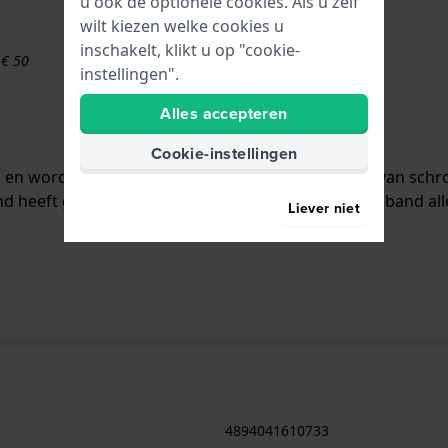
u ook de optionele cookies. Als u zelf
wilt kiezen welke cookies u
inschakelt, klikt u op "cookie-
 € 50
instellingen".
Alles accepteren
Cookie-instellingen
aal en wordt aan het horloge bevestigd door middel van sc
nd heeft geen rechte aanzet wat betekent dat deze band al
Liever niet
4894041610733