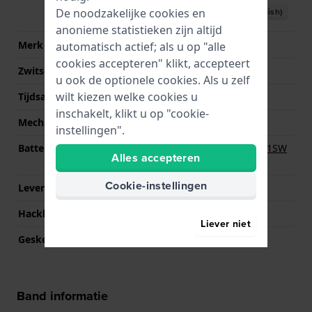
De noodzakelijke cookies en
Download handboek (English)
anonieme statistieken zijn altijd
Merk uurwerk
Miyota
automatisch actief; als u op "alle
cookies accepteren" klikt, accepteert
Zwitsers uurwerk
Nee
u ook de optionele cookies. Als u zelf
wilt kiezen welke cookies u
Tijdsaanduiding
Analoog
inschakelt, klikt u op "cookie-
Mechanisme
Quartz
instellingen".
Batterij
Renata R364 364 / SR621SW
Alles accepteren
Batterij
Cookie-instellingen
Levensduur batterij
60 Maanden
Hackbaar
Ja
Liever niet
Geskeletonneerd
Nee
Band informatie