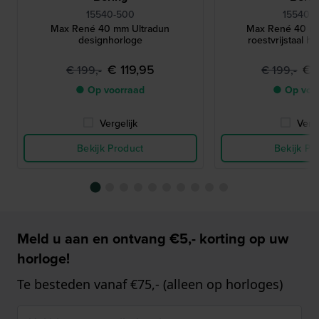
15540-500
15540-
Max René 40 mm Ultradun
Max René 40 m
designhorloge
roestvrijstaal h
€ 119,95
€ 
€ 199,-
€ 199,-
● Op voorraad
● Op voo
Vergelijk
Verge
Bekijk Product
Bekijk Pr
Meld u aan en ontvang €5,- korting op uw
horloge!
Te besteden vanaf €75,- (alleen op horloges)