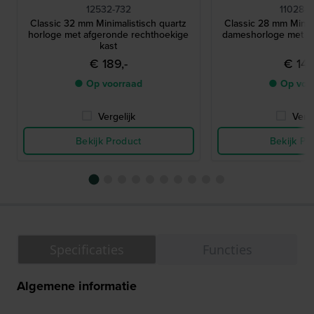
12532-732
11028-
Classic 32 mm Minimalistisch quartz
Classic 28 mm Minima
horloge met afgeronde rechthoekige
dameshorloge met kri
kast
€ 189,-
€ 149
● Op voorraad
● Op voo
Vergelijk
Verge
Bekijk Product
Bekijk Pr
Specificaties
Functies
Algemene informatie