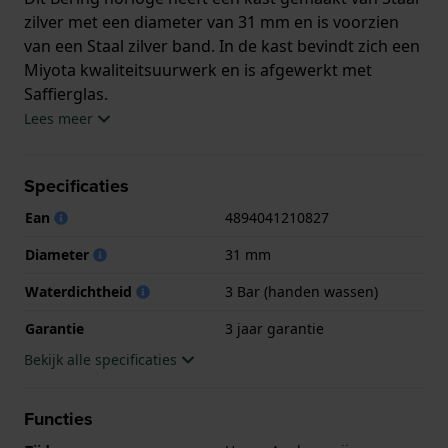
zilver met een diameter van 31 mm en is voorzien
van een Staal zilver band. In de kast bevindt zich een
Miyota kwaliteitsuurwerk en is afgewerkt met
Saffierglas.
Lees meer
Het horloge is 3ATM. Dit betekent dat het horloge
spatwaterdicht is.. Verder wordt het horloge
Specificaties
geleverd met 3 jaar garantie.
Ean
4894041210827
.
Diameter
31 mm
Waterdichtheid
3 Bar (handen wassen)
Garantie
3 jaar garantie
Bekijk alle specificaties
Functies