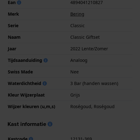
Ean
4894041210827
Merk
Bering
Serie
Classic
Naam
Classic Giftset
Jaar
2022 Lente/Zomer
Tijdsaanduiding
Analoog
Swiss Made
Nee
Waterdichtheid
3 Bar (handen wassen)
Kleur Wijzerplaat
Grijs
Wijzer kleuren (u,m,s)
Roségoud, Roségoud
Kast informatie
Kastcode
12131-369