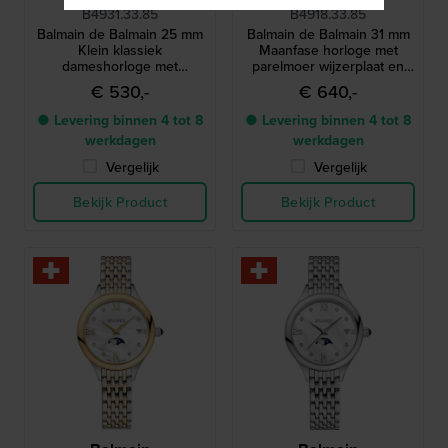
B4931.33.85
B4918.33.85
Balmain de Balmain 25 mm
Balmain de Balmain 31 mm
Klein klassiek
Maanfase horloge met
dameshorloge met
parelmoer wijzerplaat en
diamanten indexen
diamanten uren-indexen
€ 530,-
€ 640,-
● Levering binnen 4 tot 8
● Levering binnen 4 tot 8
werkdagen
werkdagen
Vergelijk
Vergelijk
Bekijk Product
Bekijk Product