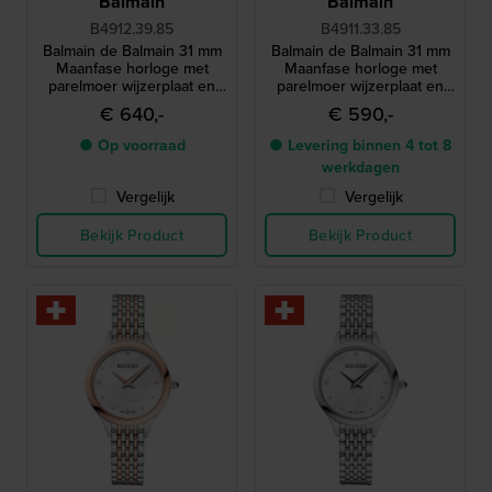
Balmain
Balmain
B4912.39.85
B4911.33.85
Balmain de Balmain 31 mm
Balmain de Balmain 31 mm
Maanfase horloge met
Maanfase horloge met
parelmoer wijzerplaat en
parelmoer wijzerplaat en
diamanten uren-indexen
diamanten uren-indexen
€ 640,-
€ 590,-
● Op voorraad
● Levering binnen 4 tot 8
werkdagen
Vergelijk
Vergelijk
Bekijk Product
Bekijk Product