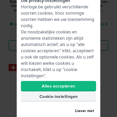
Uw privacy-instellingen
Balmain de Balmain 29 mm
Balmain de Balmain 25 mm
Horloge met kristallen en
Klein klassiek bicolor
Horloge.be gebruikt verschillende
parelmoer wijzerplaat
dameshorloge met
soorten
cookies
. Voor sommige
diamanten indexen
€ 590,-
€ 590,-
soorten hebben we uw toestemming
● Levering binnen 4 tot 8
● Levering binnen 4 tot 8
nodig.
werkdagen
werkdagen
De noodzakelijke cookies en
Vergelijk
Vergelijk
anonieme statistieken zijn altijd
automatisch actief; als u op "alle
Bekijk Product
Bekijk Product
cookies accepteren" klikt, accepteert
u ook de optionele cookies. Als u zelf
wilt kiezen welke cookies u
inschakelt, klikt u op "cookie-
instellingen".
Alles accepteren
Cookie-instellingen
Liever niet
Balmain
Balmain