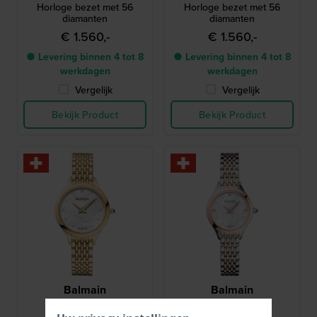
Horloge bezet met 56
Horloge bezet met 56
diamanten
diamanten
€ 1.560,-
€ 1.560,-
● Levering binnen 4 tot 8
● Levering binnen 4 tot 8
werkdagen
werkdagen
Vergelijk
Vergelijk
Bekijk Product
Bekijk Product
Balmain
Balmain
B3910.33.85
B4938.33.85