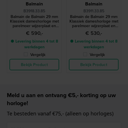
Balmain
Balmain
B3918.33.85
B3911.33.85
Balmain de Balmain 29 mm
Balmain de Balmain 29 mm
Klassiek dameshorloge met
Klassiek dameshorloge met
parelmoer wijzerplaat en
parelmoer wijzerplaat en
diamanten uren-indexen
diamanten uren-indexen
€ 590,-
€ 530,-
● Levering binnen 4 tot 8
● Levering binnen 4 tot 8
werkdagen
werkdagen
Vergelijk
Vergelijk
Bekijk Product
Bekijk Product
Meld u aan en ontvang €5,- korting op uw
horloge!
Te besteden vanaf €75,- (alleen op horloges)