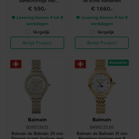
dameshorloge met
56 echte diamanten
diamanten en parelmoer
€ 590,-
€ 1.660,-
● Levering binnen 4 tot 8
● Levering binnen 4 tot 8
werkdagen
werkdagen
Vergelijk
Vergelijk
Bekijk Product
Bekijk Product
Bestseller
Balmain
Balmain
B3917.39.12
B4910.33.85
Balmain de Balmain 29 mm
Balmain de Balmain 31 mm
Elegant quartz horloge met
Maanfase horloge met 8