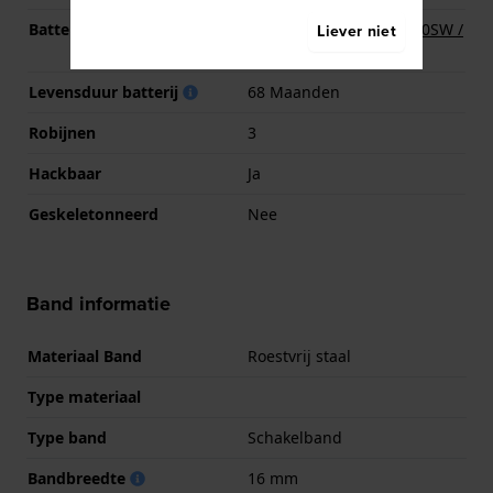
Batterij
Renata R371 371 / SR920SW /
Liever niet
SG6 / AG6 Batterij
Levensduur batterij
68 Maanden
Robijnen
3
Hackbaar
Ja
Geskeletonneerd
Nee
Band informatie
Materiaal Band
Roestvrij staal
Type materiaal
Type band
Schakelband
Bandbreedte
16 mm