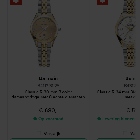
Balmain
Balma
B4112.31.25
B4312.31
Classic R 30 mm Bicolor
Classic R 34 mm Bico
dameshorloge met 8 echte diamanten
met da
€ 680,-
€ 510
● Op voorraad
● Levering binnen 4
Vergelijk
Verge