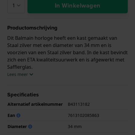
In Winkelwagen
Productomschrijving
Dit Balmain horloge heeft een kast gemaakt van
Staal zilver met een diameter van 34 mm en is
voorzien van een Staal zilver band. In de kast bevindt
zich een ETA kwaliteitsuurwerk en is afgewerkt met
Saffierglas.
Lees meer
Het horloge is 5ATM. Dit betekent dat het horloge
geschikt is om mee te douchen. Verder wordt het
Specificaties
horloge geleverd met 2 jaar garantie.
Alternatief artikelnummer
B43113182
.
Ean
7613102085863
Diameter
34 mm