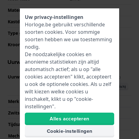
Materiaal kastdeksel
Roestvrij staal
Uw privacy-instellingen
Kastdeksel
Klikkast
Horloge.be gebruikt verschillende
soorten
cookies
. Voor sommige
Type glas
Saffier
soorten hebben we uw toestemming
Kroon
Trek kroon
nodig.
De noodzakelijke cookies en
Uurwerk informatie
anonieme statistieken zijn altijd
automatisch actief; als u op "alle
cookies accepteren" klikt, accepteert
Uurwerk nr.
F05.115
(
Bekijk specificaties
)
u ook de optionele cookies. Als u zelf
Download handboek (English)
wilt kiezen welke cookies u
inschakelt, klikt u op "cookie-
Merk uurwerk
ETA
instellingen".
Zwitsers uurwerk
Ja
Alles accepteren
Tijdsaanduiding
Analoog
Cookie-instellingen
Mechanisme
Quartz