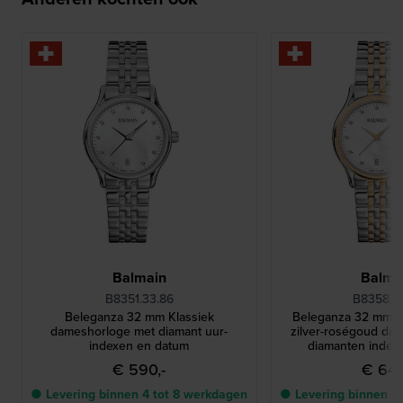
Balmain
Balma
B8351.33.86
B8358.3
Beleganza 32 mm Klassiek
Beleganza 32 mm Kl
dameshorloge met diamant uur-
zilver-roségoud da
indexen en datum
diamanten index
€ 590,-
€ 640
● Levering binnen 4 tot 8 werkdagen
● Levering binnen 4