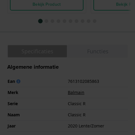
Bekijk Product
Bekijk Pr
Specificaties
Functies
Algemene informatie
Ean
7613102085863
Merk
Balmain
Serie
Classic R
Naam
Classic R
Jaar
2020 Lente/Zomer