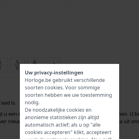
+4
Uw privacy-instellingen
Horloge.be gebruikt verschillende
soorten
cookies
. Voor sommige
soorten hebben we uw toestemming
nodig.
aad is.
De noodzakelijke cookies en
ngt u een e-mail zodra we het weer op voorraad hebben. U b
anonieme statistieken zijn altijd
ver nieuwe voorraad. Het wordt onmiddellijk daarna uit on
automatisch actief; als u op "alle
cookies accepteren" klikt, accepteert