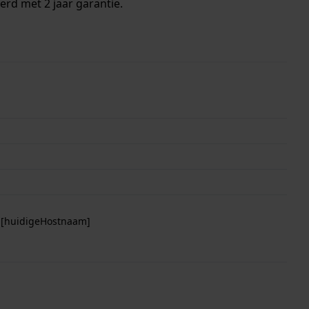
erd met 2 jaar garantie.
p [huidigeHostnaam]