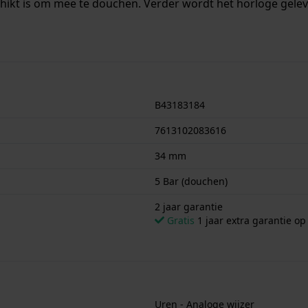
chikt is om mee te douchen. Verder wordt het horloge gelev
B43183184
7613102083616
34 mm
5 Bar (douchen)
2 jaar garantie
Gratis
1 jaar extra garantie o
Uren - Analoge wijzer