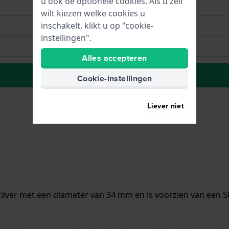
u ook de optionele cookies. Als u zelf
wilt kiezen welke cookies u
inschakelt, klikt u op "cookie-
instellingen".
Alles accepteren
Naar wenslijst
Cookie-instellingen
Liever niet
ilver met een diameter van 34 mm en is voorzien van een Sta