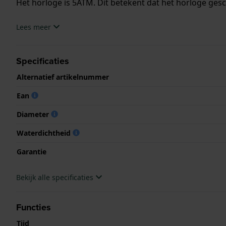
Het horloge is 5ATM. Dit betekent dat het horloge ges
.
Lees meer
Specificaties
Alternatief artikelnummer
Ean
Diameter
Waterdichtheid
Garantie
Bekijk alle specificaties
Functies
Tijd