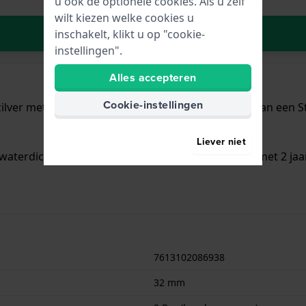
u ook de optionele cookies. Als u zelf
wilt kiezen welke cookies u
In Winkelwagen
inschakelt, klikt u op "cookie-
instellingen".
Alles accepteren
Cookie-instellingen
ilver met een diameter van 32 mm en is voorzien van een Sta
Liever niet
waterdicht is.. Verder wordt het horloge geleverd met 2 jaa
7613102086938
32 mm