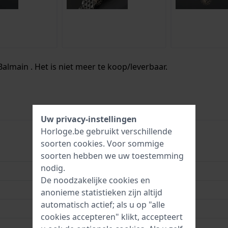
Balmain . Het is niet meer te koop/leverbaar.
Uw privacy-instellingen
Horloge.be gebruikt verschillende
soorten
cookies
. Voor sommige
B49313312
soorten hebben we uw toestemming
nodig.
7613102080905
De noodzakelijke cookies en
25 mm
anonieme statistieken zijn altijd
automatisch actief; als u op "alle
5 Bar (douchen)
cookies accepteren" klikt, accepteert
2 jaar garantie