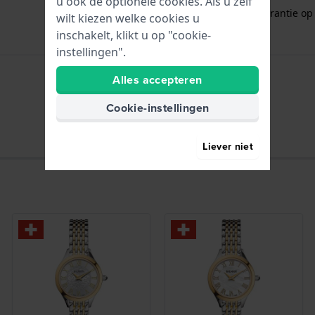
u ook de optionele cookies. Als u zelf
Gratis
1 jaar extra garantie o
wilt kiezen welke cookies u
inschakelt, klikt u op "cookie-
instellingen".
Alles accepteren
Uren - Analoge wijzer
Cookie-instellingen
Liever niet