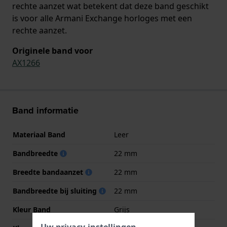
rechte aanzet wat betekent dat deze band geschikt
is voor alle Armani Exchange horloges met een
rechte aanzet.
Originele band voor
AX1266
Band informatie
Materiaal Band
Leer
Bandbreedte
22 mm
Breedte bandaanzet
22 mm
Bandbreedte bij sluiting
22 mm
Kleur Band
Grijs