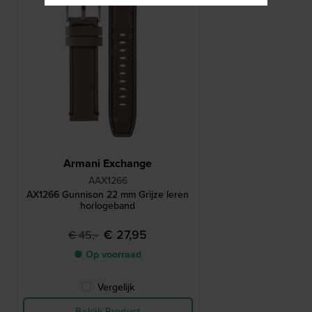
Armani Exchange
AAX1266
AX1266 Gunnison 22 mm Grijze leren
horlogeband
€ 27,95
€ 45,-
● Op voorraad
Vergelijk
Bekijk Product