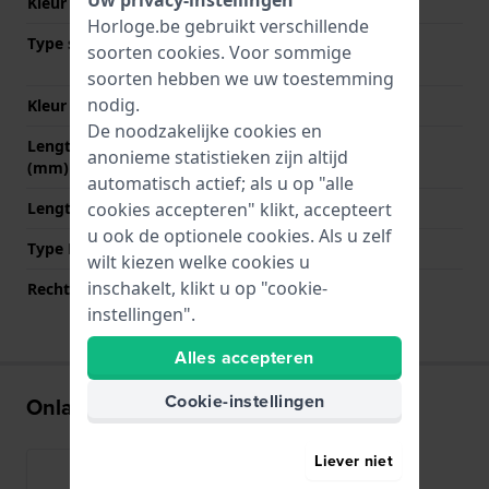
Uw privacy-instellingen
Kleur stiksel
Grijs
Horloge.be gebruikt verschillende
Type sluiting
Vouwsluiting met
soorten
cookies
. Voor sommige
drukknoppen
soorten hebben we uw toestemming
nodig.
Kleur sluiting
Antraciet
De noodzakelijke cookies en
Lengte band op 12 uur
80 mm
anonieme statistieken zijn altijd
(mm)
automatisch actief; als u op "alle
Lengte band op 6 uur (mm)
120 mm
cookies accepteren" klikt, accepteert
u ook de optionele cookies. Als u zelf
Type Bevestiging
Bandpennen
wilt kiezen welke cookies u
inschakelt, klikt u op "cookie-
Rechte aanzet
Ja
instellingen".
Alles accepteren
Cookie-instellingen
Onlangs bekeken
Liever niet