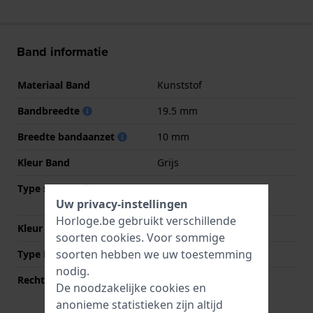
Band informatie
Materiaal Band
Kunststof
Bandbreedte
19.5 mm
Breedte bandaanzet
10 mm
Kleur Band
Grijs
Type sluiting
Vouwsluiting met
drukknoppen
Uw privacy-instellingen
Horloge.be gebruikt verschillende
Kleur sluiting
Zilver
soorten
cookies
. Voor sommige
soorten hebben we uw toestemming
Type Bevestiging
Bandpennen
nodig.
Rechte aanzet
Nee
De noodzakelijke cookies en
anonieme statistieken zijn altijd