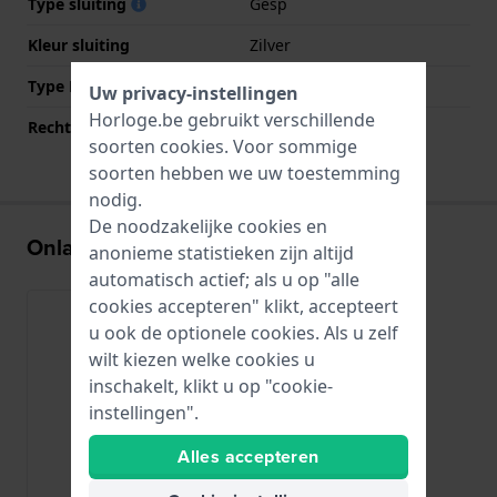
Type sluiting
Gesp
Kleur sluiting
Zilver
Type Bevestiging
Bandpennen
Uw privacy-instellingen
Horloge.be gebruikt verschillende
Rechte aanzet
Ja
soorten
cookies
. Voor sommige
soorten hebben we uw toestemming
nodig.
De noodzakelijke cookies en
Onlangs bekeken
anonieme statistieken zijn altijd
automatisch actief; als u op "alle
cookies accepteren" klikt, accepteert
u ook de optionele cookies. Als u zelf
wilt kiezen welke cookies u
inschakelt, klikt u op "cookie-
instellingen".
Alles accepteren