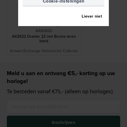
Cookie-instellingen
Liever niet
Armani Exchange
AAX2622
AX2622 Drexler 22 mm Bruine leren
band
Armani Exchange Historische Collectie
Meld u aan en ontvang €5,- korting op uw
horloge!
Te besteden vanaf €75,- (alleen op horloges)
Inschrijven