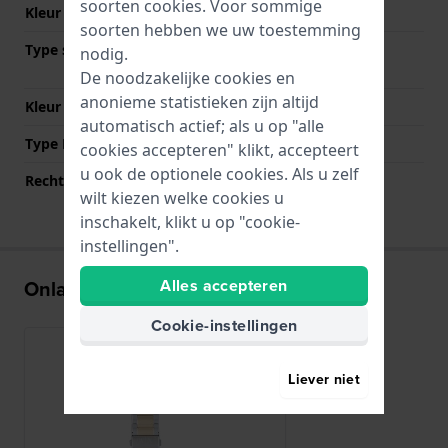
soorten
cookies
. Voor sommige
Kleur Band
Bicolor
soorten hebben we uw toestemming
Type sluiting
Vouwsluiting met
nodig.
drukknoppen
De noodzakelijke cookies en
anonieme statistieken zijn altijd
Kleur sluiting
Zilver
automatisch actief; als u op "alle
Type Bevestiging
Stalen pennen
cookies accepteren" klikt, accepteert
u ook de optionele cookies. Als u zelf
Rechte aanzet
Nee
wilt kiezen welke cookies u
inschakelt, klikt u op "cookie-
instellingen".
Onlangs bekeken
Alles accepteren
Cookie-instellingen
Liever niet