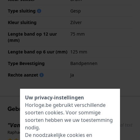
Type sluiting
Gesp
Kleur sluiting
Zilver
Lengte band op 12 uur
75 mm
(mm)
Lengte band op 6 uur (mm)
125 mm
Type Bevestiging
Bandpennen
Rechte aanzet
Ja
Uw privacy-instellingen
Horloge.be gebruikt verschillende
Gebruikerservaringen
soorten
cookies
. Voor sommige
soorten hebben we uw toestemming
"Van mijn favoriete merk"
Show original text
nodig.
Raphael · 3 dagen geleden
De noodzakelijke cookies en