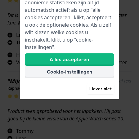
anonieme statistieken zijn altijd
automatisch actief; als u op "alle
Dit is mijn tweede omdat hij niet heel goed tegen water
cookies accepteren" klikt, accepteert
kan. Maar zeker prettig om te dragen.
u ook de optionele cookies. Als u zelf
wilt kiezen welke cookies u
Leer
inschakelt, klikt u op "cookie-
TH
instellingen".
Het eerste lusje laat snel los uit zichzelf
Alles accepteren
Verbinding van leer naar metaal mag wat beter
Cookie-instellingen
"Mijn favoriete merk"
Show original text
Raphael · 26 november 2024
Liever niet
Product even geprobeerd voor het inpakken. Hij past
goed bij de kleine versie van de Apple Watch series 10.
Tommy
Leer