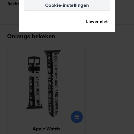
Rechte aanzet
Ja
Cookie-instellingen
Liever niet
Onlangs bekeken
Apple Watch