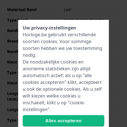
Materiaal Band
Leer
Type band
Apple horlogebandje
Uw privacy-instellingen
Bandbreedte
22 mm
Horloge.be gebruikt verschillende
Breedte bandaanzet
22 mm
soorten
cookies
. Voor sommige
soorten hebben we uw toestemming
Bandbreedte bij sluiting
18 mm
nodig.
De noodzakelijke cookies en
Kleur Band
Meerkleurig
anonieme statistieken zijn altijd
Type sluiting
Gesp
automatisch actief; als u op "alle
cookies accepteren" klikt, accepteert
Kleur sluiting
Zwart
u ook de optionele cookies. Als u zelf
Lengte band op 12 uur
75 mm
wilt kiezen welke cookies u
(mm)
inschakelt, klikt u op "cookie-
instellingen".
Lengte band op 6 uur (mm)
120 mm
Type Bevestiging
Bandpennen
Alles accepteren