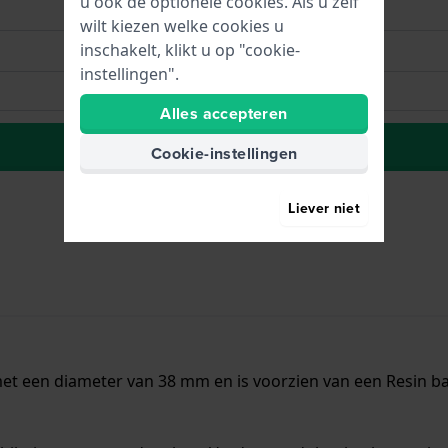
u ook de optionele cookies. Als u zelf
wilt kiezen welke cookies u
inschakelt, klikt u op "cookie-
instellingen".
Alles accepteren
Naar wenslijst
Cookie-instellingen
Liever niet
et een diameter van 38 mm en is voorzien van een Resin ban