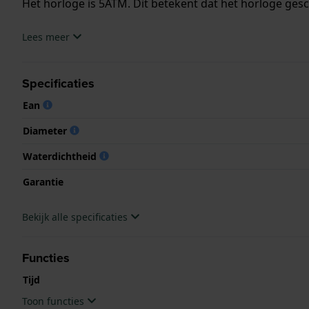
Het horloge is 5ATM. Dit betekent dat het horloge ges
.
Lees meer
Specificaties
Ean
Diameter
Waterdichtheid
Garantie
Bekijk alle specificaties
Functies
Tijd
Toon functies