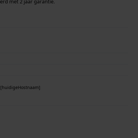
erd met 2 jaar garantie.
p [huidigeHostnaam]