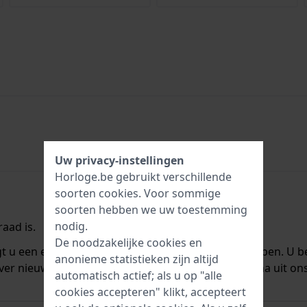
Uw privacy-instellingen
Horloge.be gebruikt verschillende
soorten
cookies
. Voor sommige
soorten hebben we uw toestemming
nodig.
aad is.
De noodzakelijke cookies en
ngt u een e-mail zodra we het weer op voorraad hebben. U b
anonieme statistieken zijn altijd
ver nieuwe voorraad. Het wordt onmiddellijk daarna uit on
automatisch actief; als u op "alle
cookies accepteren" klikt, accepteert