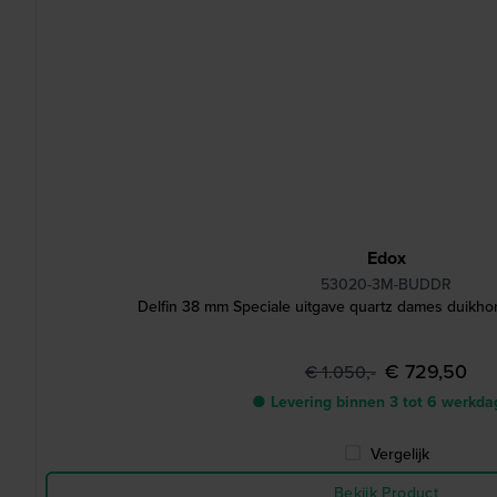
Edox
53020-3M-BUDDR
Delfin 38 mm Speciale uitgave quartz dames duikho
€ 729,50
€ 1.050,-
● Levering binnen 3 tot 6 werkd
Vergelijk
Bekijk Product