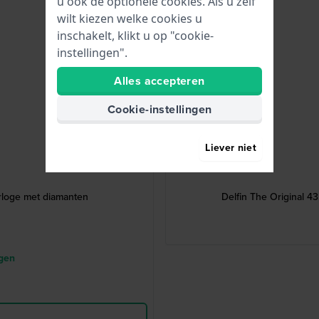
u ook de optionele cookies. Als u zelf
wilt kiezen welke cookies u
inschakelt, klikt u op "cookie-
instellingen".
Alles accepteren
Cookie-instellingen
Liever niet
rloge met diamanten
Delfin The Original 
agen