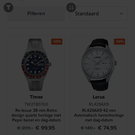
Filteren
-50%
-50%
Timex
Lorus
TW2T80700
RL429AX9
Re-Issue 38 mm Retro
RL429AX9 42 mm
design quartz horloge met
Automatisch herenhorloge
Pepsi bezel en dag-datum
met dag-datum
€ 99,95
€ 74,95
€ 209,-
€ 149,-