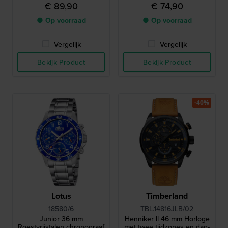
met Romeinse indexen
€ 89,90
€ 74,90
● Op voorraad
● Op voorraad
Vergelijk
Vergelijk
Bekijk Product
Bekijk Product
-40%
Lotus
Timberland
18580/6
TBL.14816JLB/02
Junior 36 mm
Henniker ll 46 mm Horloge
Roestvrijstalen chronograaf
met twee tijdzones en dag-