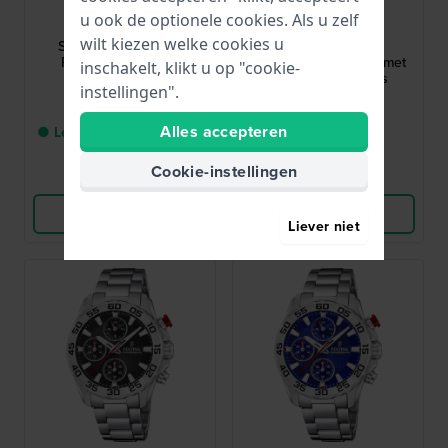
Seiko
Citizen
u ook de optionele cookies. Als u zelf
SWR083P1
NJ0150-81E
wilt kiezen welke cookies u
SWR083P1 22.2 mm
Tsuyosa 40 mm
Rechthoekig stalen
Automatisch horloge met
inschakelt, klikt u op "cookie-
dameshorloge
datum vergrootglas
instellingen".
€ 330,-
€ 299,-
Alles accepteren
● Levering binnen 3 tot 5
● Op voorraad
werkdagen
Cookie-instellingen
Vergelijk
Vergelijk
Bekijk Product
Bekijk Product
Liever niet