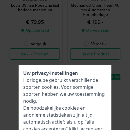
Louis 39 mm Roestvrijstaal
Mechanical Open Heart 40
horloge met datum
mm Automatisch
Herenhorloge
€ 79,95
€ 199,-
● Op voorraad
● Op voorraad
Vergelijk
Vergelijk
Bekijk Product
Bekijk Product
Uw privacy-instellingen
Bestseller
Horloge.be gebruikt verschillende
soorten
cookies
. Voor sommige
soorten hebben we uw toestemming
nodig.
De noodzakelijke cookies en
anonieme statistieken zijn altijd
automatisch actief; als u op "alle
cookies accepteren" klikt, accepteert